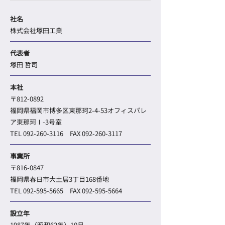
社名
株式会社塚田工業
代表者
塚田 哲司
本社
〒812-0892
福岡県福岡市博多区東那珂2-4-53オフィスパレ
ア東那珂Ⅰ-3号室
TEL
092-260-3116
FAX
092-260-3117
事業所
〒816-0847
福岡県春日市大土居3丁目168番地
TEL
092-595-5665
FAX
092-595-5664
設立年
1987年（昭和62年）10月